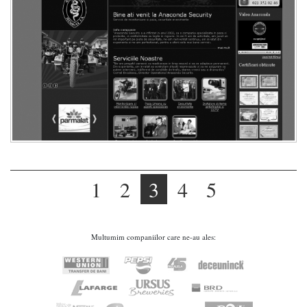
1
2
3
4
5
Multumim companiilor care ne-au ales: