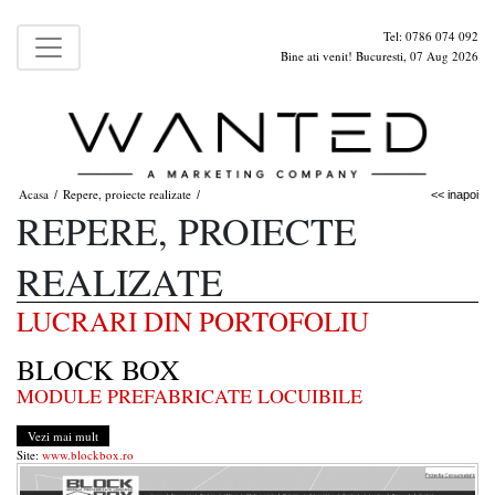
Tel: 0786 074 092
Bine ati venit! Bucuresti, 07 Aug 2026
Acasa
Repere, proiecte realizate
/
/
<< inapoi
REPERE, PROIECTE
REALIZATE
LUCRARI DIN PORTOFOLIU
BLOCK BOX
MODULE PREFABRICATE LOCUIBILE
Vezi mai mult
Site:
www.blockbox.ro