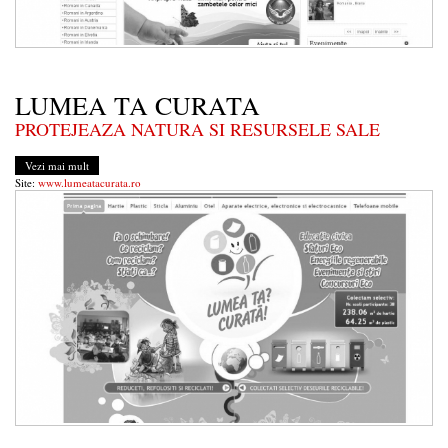
LUMEA TA CURATA
PROTEJEAZA NATURA SI RESURSELE SALE
Vezi mai mult
Site:
www.lumeatacurata.ro