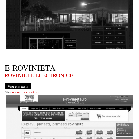
E-ROVINIETA
ROVINIETE ELECTRONICE
Vezi mai mult
Site:
www.e-rovinieta.ro